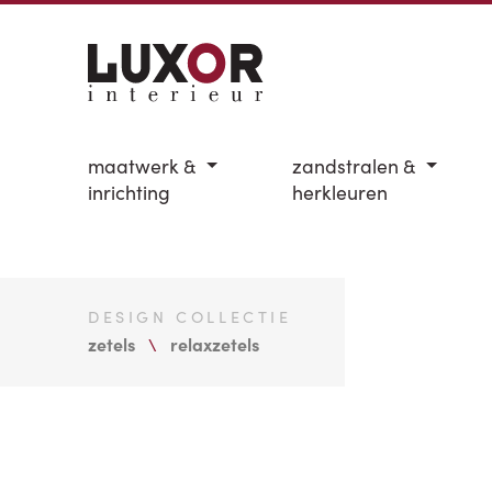
maatwerk &
zandstralen &
inrichting
herkleuren
DESIGN COLLECTIE
zetels
relaxzetels