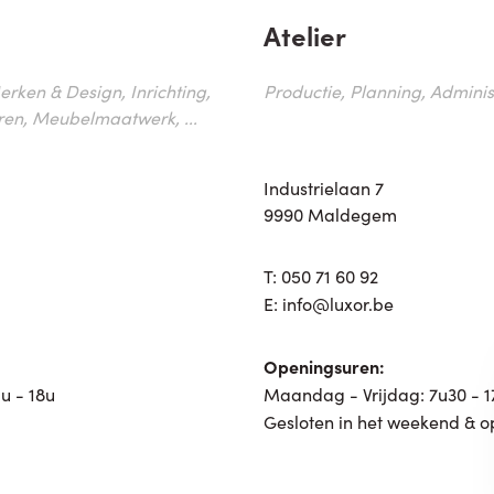
Atelier
erken & Design, Inrichting,
Productie, Planning, Administr
ren, Meubelmaatwerk, ...
Industrielaan 7
9990 Maldegem
T:
050 71 60 92
E:
info@luxor.be
Openingsuren:
u - 18u
Maandag - Vrijdag: 7u30 - 
Gesloten in het weekend & o