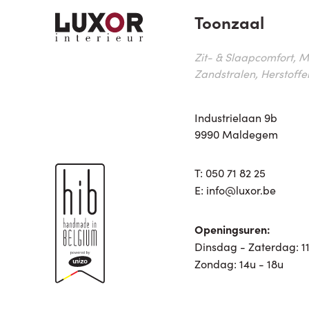
Toonzaal
Zit- & Slaapcomfort, M
Zandstralen, Herstoffe
Industrielaan 9b
9990 Maldegem
T:
050 71 82 25
E:
info@luxor.be
Openingsuren:
Dinsdag - Zaterdag: 11
Zondag: 14u - 18u