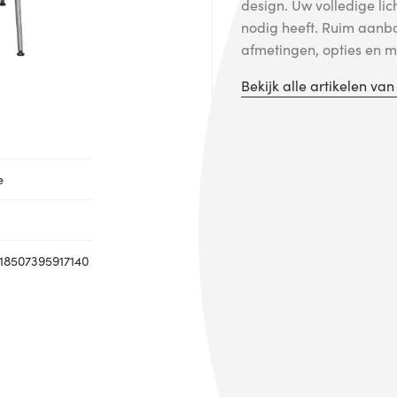
design. Uw volledige lic
nodig heeft. Ruim aanb
afmetingen, opties en me
Bekijk alle artikelen va
e
18507395917140