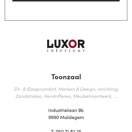
Toonzaal
Zit- & Slaapcomfort, Merken & Design, Inrichting,
Zandstralen, Herstofferen, Meubelmaatwerk, ...
Industrielaan 9b
9990 Maldegem
T:
050 71 82 25