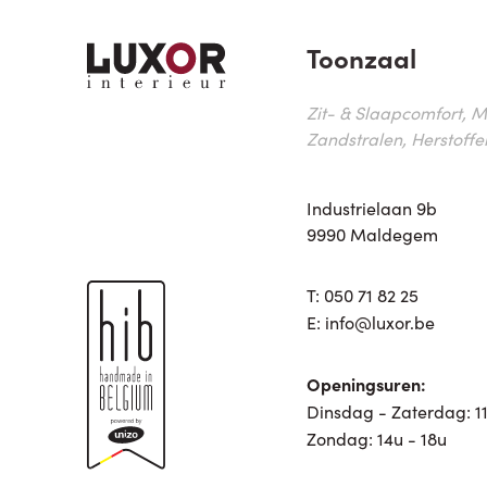
Toonzaal
Zit- & Slaapcomfort, M
Zandstralen, Herstoffe
Industrielaan 9b
9990 Maldegem
T:
050 71 82 25
E:
info@luxor.be
Openingsuren:
Dinsdag - Zaterdag: 11
Zondag: 14u - 18u