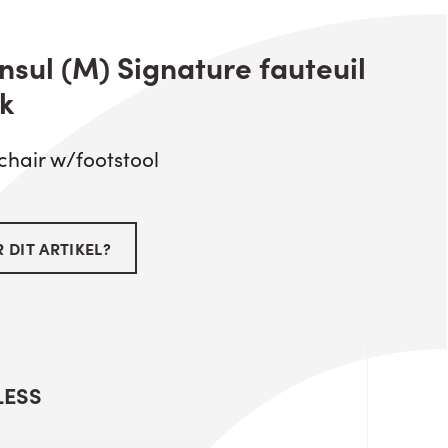
nsul (M) Signature fauteuil
k
chair w/footstool
 DIT ARTIKEL?
LESS