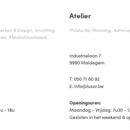
Atelier
erken & Design, Inrichting,
Productie, Planning, Administr
ren, Meubelmaatwerk, ...
Industrielaan 7
9990 Maldegem
T:
050 71 60 92
E:
info@luxor.be
Openingsuren:
u - 18u
Maandag - Vrijdag: 7u30 - 
Gesloten in het weekend & o