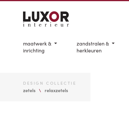
maatwerk &
zandstralen &
inrichting
herkleuren
DESIGN COLLECTIE
zetels
relaxzetels