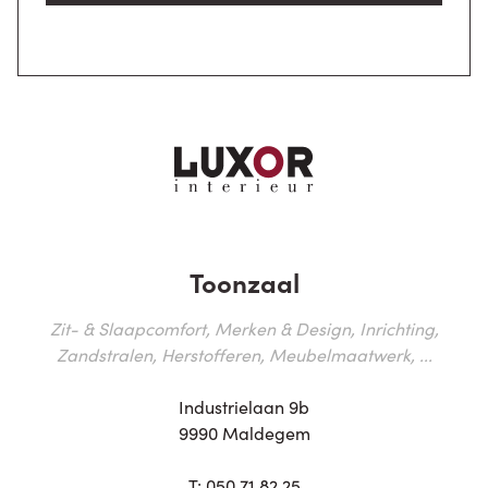
Toonzaal
Zit- & Slaapcomfort, Merken & Design, Inrichting,
Zandstralen, Herstofferen, Meubelmaatwerk, ...
Industrielaan 9b
9990 Maldegem
T:
050 71 82 25