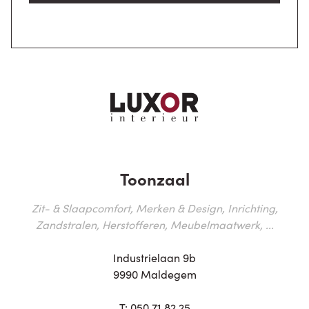
Toonzaal
Zit- & Slaapcomfort, Merken & Design, Inrichting,
Zandstralen, Herstofferen, Meubelmaatwerk, ...
Industrielaan 9b
9990 Maldegem
T:
050 71 82 25