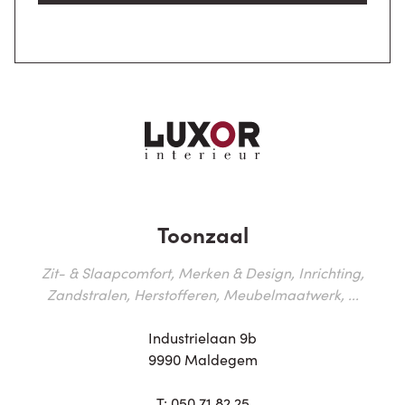
Toonzaal
Zit- & Slaapcomfort, Merken & Design, Inrichting,
Zandstralen, Herstofferen, Meubelmaatwerk, ...
Industrielaan 9b
9990 Maldegem
T:
050 71 82 25