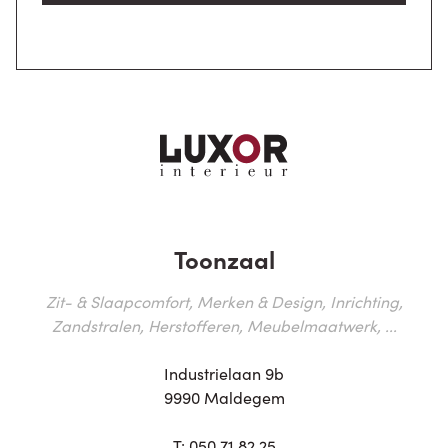
Toonzaal
Zit- & Slaapcomfort, Merken & Design, Inrichting,
Zandstralen, Herstofferen, Meubelmaatwerk, ...
Industrielaan 9b
9990 Maldegem
T:
050 71 82 25