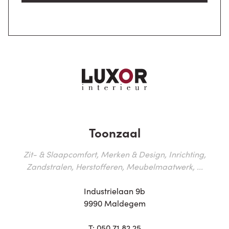
Toonzaal
Zit- & Slaapcomfort, Merken & Design, Inrichting,
Zandstralen, Herstofferen, Meubelmaatwerk, ...
Industrielaan 9b
9990 Maldegem
T:
050 71 82 25