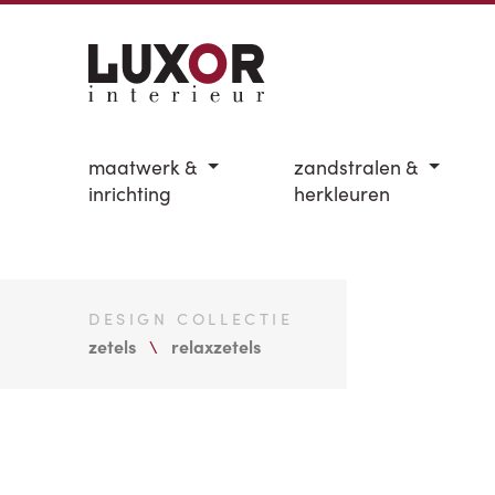
maatwerk &
zandstralen &
inrichting
herkleuren
DESIGN COLLECTIE
zetels
relaxzetels