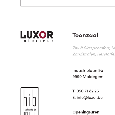
Toonzaal
Zit- & Slaapcomfort, M
Zandstralen, Herstoffe
Industrielaan 9b
9990 Maldegem
T:
050 71 82 25
E:
info@luxor.be
Openingsuren: