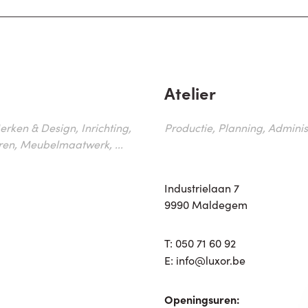
Atelier
erken & Design, Inrichting,
Productie, Planning, Administr
ren, Meubelmaatwerk, ...
Industrielaan 7
9990 Maldegem
T:
050 71 60 92
E:
info@luxor.be
Openingsuren: