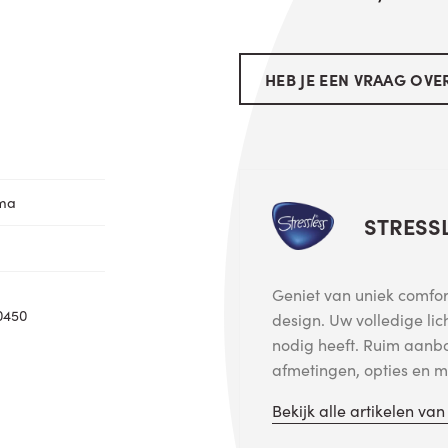
HEB JE EEN VRAAG OVER
oma
STRESS
Geniet van uniek comfort
0450
design. Uw volledige lic
nodig heeft. Ruim aanb
afmetingen, opties en me
Bekijk alle artikelen va