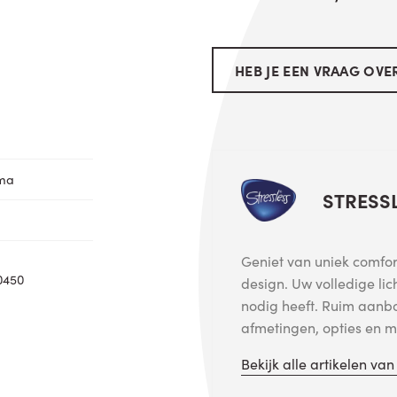
HEB JE EEN VRAAG OVER
oma
STRESS
Geniet van uniek comfort
0450
design. Uw volledige lic
nodig heeft. Ruim aanb
afmetingen, opties en me
Bekijk alle artikelen va