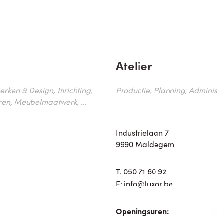
Atelier
erken & Design, Inrichting,
Productie, Planning, Administr
ren, Meubelmaatwerk, ...
Industrielaan 7
9990 Maldegem
T:
050 71 60 92
E:
info@luxor.be
Openingsuren: