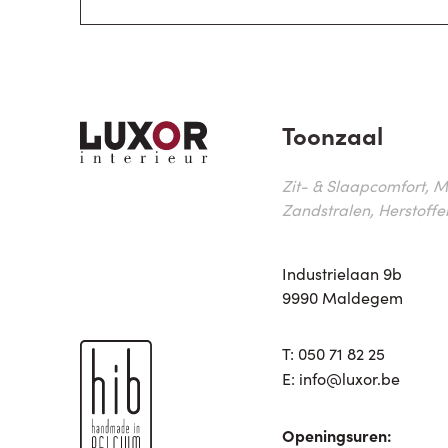
Toonzaal
Zit- & Slaapcomfort, M
Zandstralen, Herstoffe
Industrielaan 9b
9990 Maldegem
T:
050 71 82 25
E:
info@luxor.be
Openingsuren: