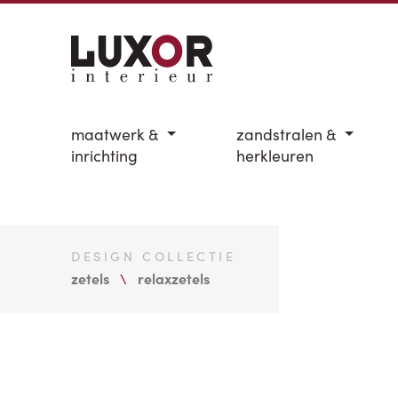
maatwerk &
zandstralen &
inrichting
herkleuren
DESIGN COLLECTIE
zetels
relaxzetels