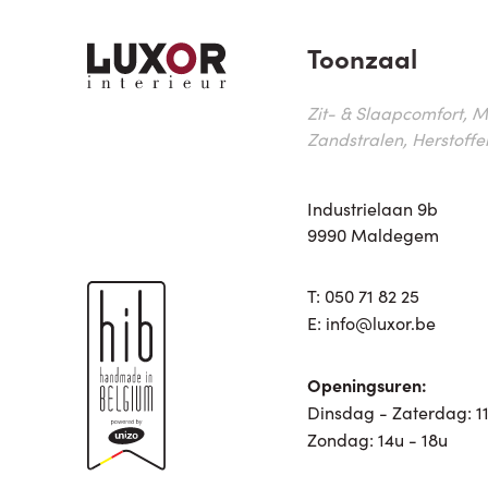
Toonzaal
Zit- & Slaapcomfort, M
Zandstralen, Herstoffe
Industrielaan 9b
9990 Maldegem
T:
050 71 82 25
E:
info@luxor.be
Openingsuren:
Dinsdag - Zaterdag: 11
Zondag: 14u - 18u