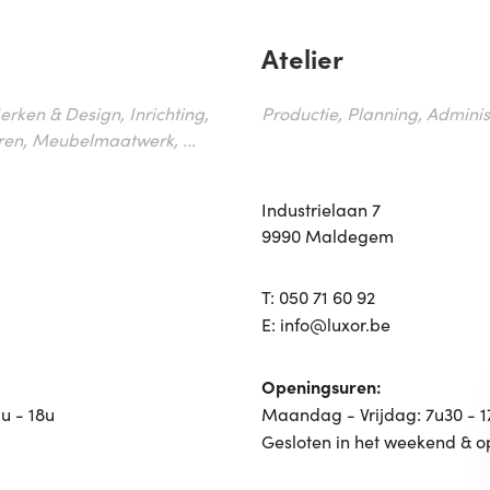
Atelier
erken & Design, Inrichting,
Productie, Planning, Administr
ren, Meubelmaatwerk, ...
Industrielaan 7
9990 Maldegem
T:
050 71 60 92
E:
info@luxor.be
Openingsuren:
u - 18u
Maandag - Vrijdag: 7u30 - 
Gesloten in het weekend & o