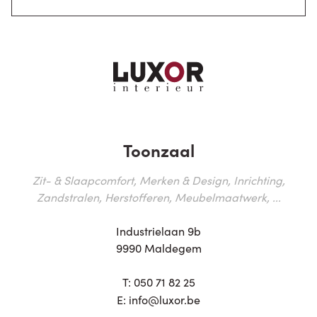
Toonzaal
Zit- & Slaapcomfort, Merken & Design, Inrichting,
Zandstralen, Herstofferen, Meubelmaatwerk, ...
Industrielaan 9b
9990 Maldegem
T:
050 71 82 25
E:
info@luxor.be