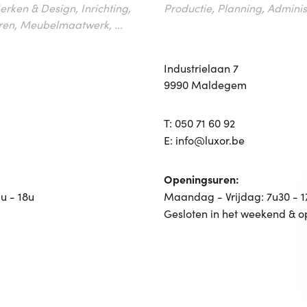
erken & Design, Inrichting,
Productie, Planning, Administr
ren, Meubelmaatwerk, ...
Industrielaan 7
9990 Maldegem
T:
050 71 60 92
E:
info@luxor.be
Openingsuren:
u - 18u
Maandag - Vrijdag: 7u30 - 
Gesloten in het weekend & o