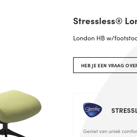
Stressless® Lo
London HB w/footstoo
HEB JE EEN VRAAG OVER
STRESS
Geniet van uniek comfort