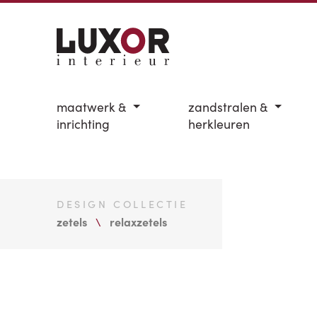
maatwerk &
zandstralen &
inrichting
herkleuren
DESIGN COLLECTIE
zetels
relaxzetels