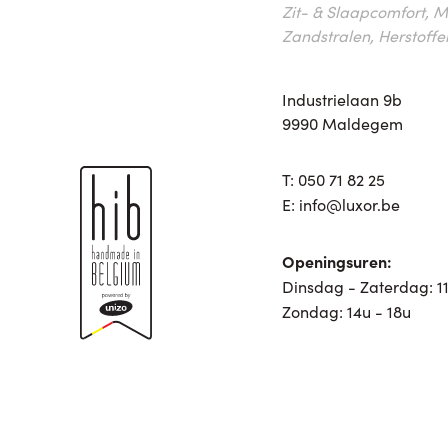
Zit- & Slaapcomfort, M
Zandstralen, Herstoffe
Industrielaan 9b
9990 Maldegem
T:
050 71 82 25
E:
info@luxor.be
Openingsuren:
Dinsdag - Zaterdag: 11
Zondag: 14u - 18u