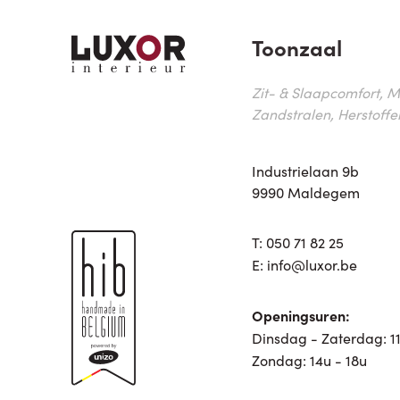
Toonzaal
Zit- & Slaapcomfort, M
Zandstralen, Herstoffe
Industrielaan 9b
9990 Maldegem
T:
050 71 82 25
E:
info@luxor.be
Openingsuren:
Dinsdag - Zaterdag: 11
Zondag: 14u - 18u