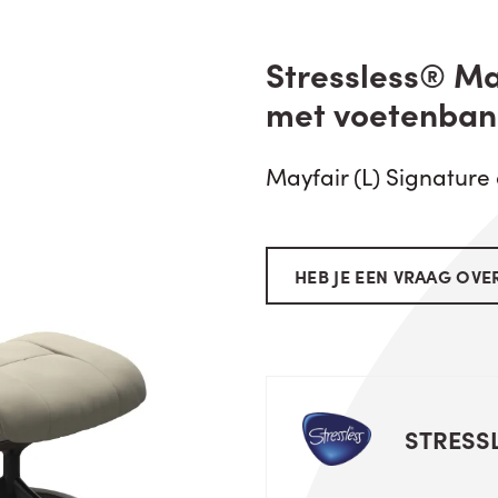
Stressless® May
met voetenban
Mayfair (L) Signature 
HEB JE EEN VRAAG OVER
STRESS