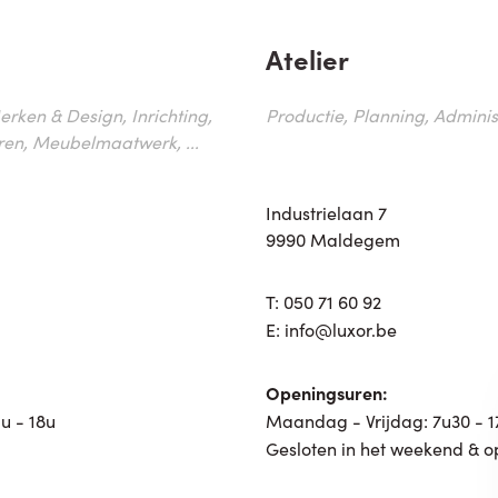
Atelier
erken & Design, Inrichting,
Productie, Planning, Administr
ren, Meubelmaatwerk, ...
Industrielaan 7
9990 Maldegem
T:
050 71 60 92
E:
info@luxor.be
Openingsuren:
u - 18u
Maandag - Vrijdag: 7u30 - 
Gesloten in het weekend & o