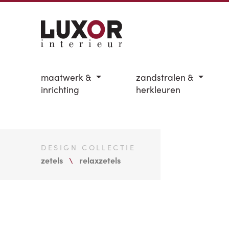
maatwerk &
zandstralen &
inrichting
herkleuren
DESIGN COLLECTIE
zetels
relaxzetels