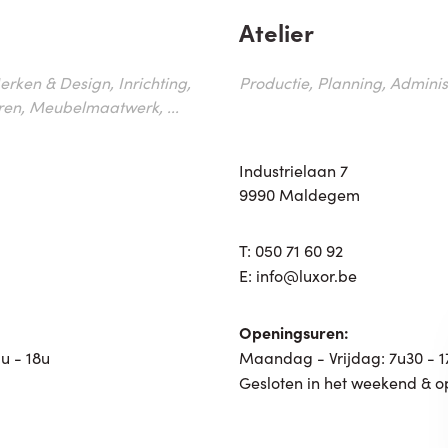
Atelier
erken & Design, Inrichting,
Productie, Planning, Administr
ren, Meubelmaatwerk, ...
Industrielaan 7
9990 Maldegem
T:
050 71 60 92
E:
info@luxor.be
Openingsuren:
u - 18u
Maandag - Vrijdag: 7u30 - 
Gesloten in het weekend & o