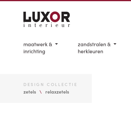
maatwerk &
zandstralen &
inrichting
herkleuren
DESIGN COLLECTIE
zetels
relaxzetels