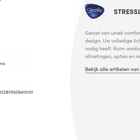
STRESS
Geniet van uniek comfort
design. Uw volledige lic
nodig heeft. Ruim aanb
afmetingen, opties en me
oma
Bekijk alle artikelen va
123870509415110