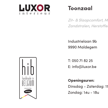
Toonzaal
Zit- & Slaapcomfort, M
Zandstralen, Herstoffe
Industrielaan 9b
9990 Maldegem
T:
050 71 82 25
E:
info@luxor.be
Openingsuren:
Dinsdag - Zaterdag: 11
Zondag: 14u - 18u