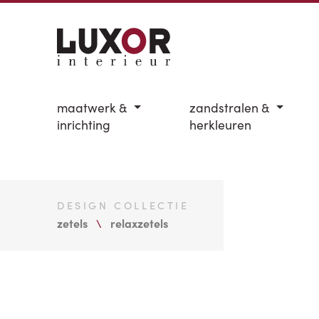
maatwerk &
zandstralen &
inrichting
herkleuren
DESIGN COLLECTIE
zetels
relaxzetels