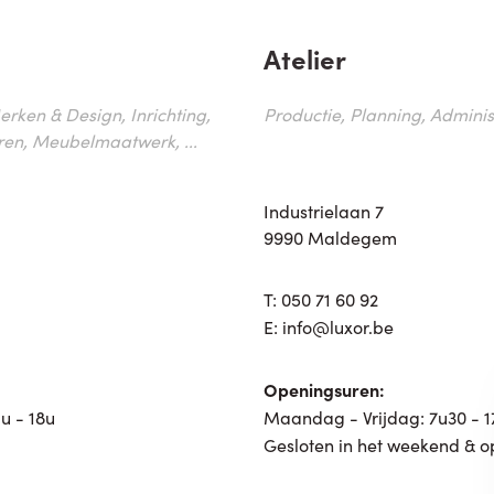
Atelier
erken & Design, Inrichting,
Productie, Planning, Administr
ren, Meubelmaatwerk, ...
Industrielaan 7
9990 Maldegem
T:
050 71 60 92
E:
info@luxor.be
Openingsuren:
u - 18u
Maandag - Vrijdag: 7u30 - 
Gesloten in het weekend & o