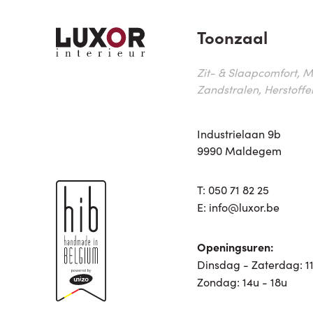
Toonzaal
Zit- & Slaapcomfort, M
Zandstralen, Herstoffe
Industrielaan 9b
9990 Maldegem
T:
050 71 82 25
E:
info@luxor.be
Openingsuren:
Dinsdag - Zaterdag: 11
Zondag: 14u - 18u