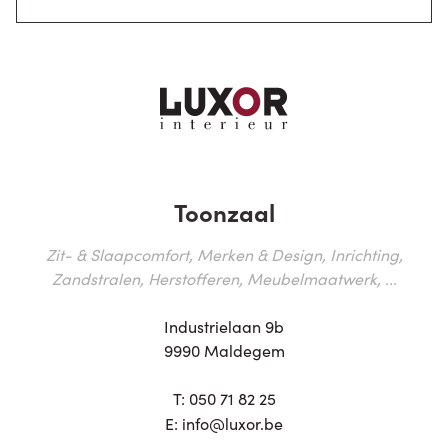
Toonzaal
Zit- & Slaapcomfort, Merken & Design, Inrichting,
Zandstralen, Herstofferen, Meubelmaatwerk, ...
Industrielaan 9b
9990 Maldegem
T:
050 71 82 25
E:
info@luxor.be