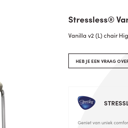
Stressless® Van
Vanilla v2 (L) chair H
HEB JE EEN VRAAG OVER
STRESS
Geniet van uniek comfort