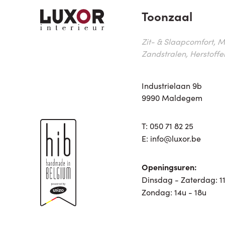
Toonzaal
Zit- & Slaapcomfort, M
Zandstralen, Herstoffe
Industrielaan 9b
9990 Maldegem
T:
050 71 82 25
E:
info@luxor.be
Openingsuren:
Dinsdag - Zaterdag: 11
Zondag: 14u - 18u