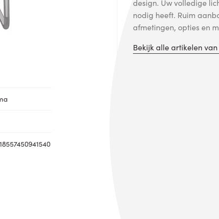
design. Uw volledige lic
nodig heeft. Ruim aanb
afmetingen, opties en me
Bekijk alle artikelen va
oma
18557450941540