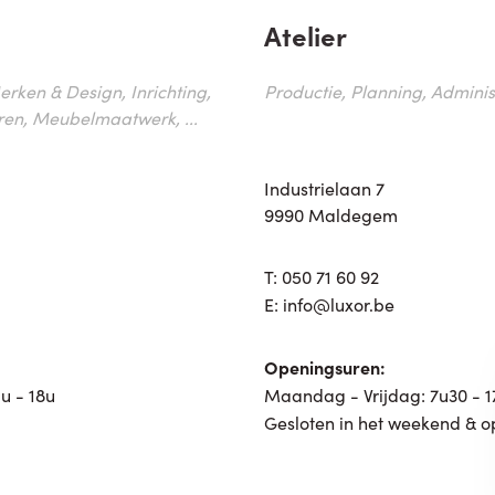
Atelier
erken & Design, Inrichting,
Productie, Planning, Administr
ren, Meubelmaatwerk, ...
Industrielaan 7
9990 Maldegem
T:
050 71 60 92
E:
info@luxor.be
Openingsuren:
u - 18u
Maandag - Vrijdag: 7u30 - 
Gesloten in het weekend & o