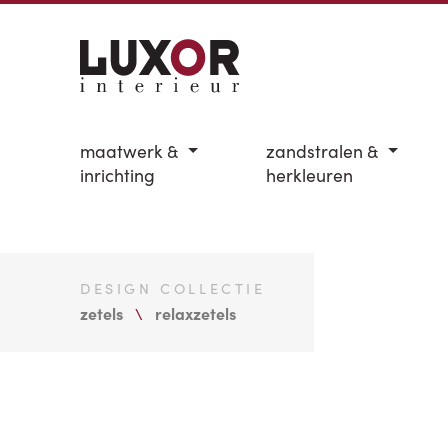
maatwerk &
zandstralen &
inrichting
herkleuren
DESIGN COLLECTIE
zetels
relaxzetels