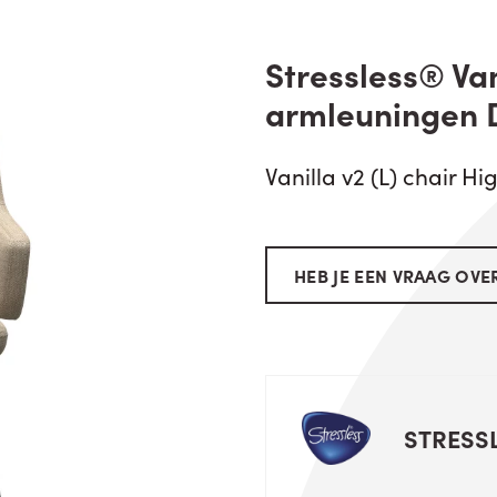
Stressless® Van
armleuningen 
Vanilla v2 (L) chair H
HEB JE EEN VRAAG OVER
STRESS