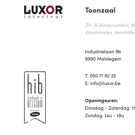
Toonzaal
Zit- & Slaapcomfort, M
Zandstralen, Herstoffe
Industrielaan 9b
9990 Maldegem
T:
050 71 82 25
E:
info@luxor.be
Openingsuren:
Dinsdag - Zaterdag: 11
Zondag: 14u - 18u