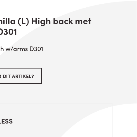
illa (L) High back met
D301
igh w/arms D301
 DIT ARTIKEL?
LESS