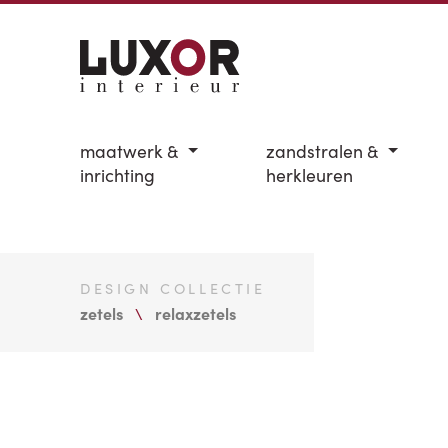
maatwerk &
zandstralen &
inrichting
herkleuren
DESIGN COLLECTIE
zetels
relaxzetels