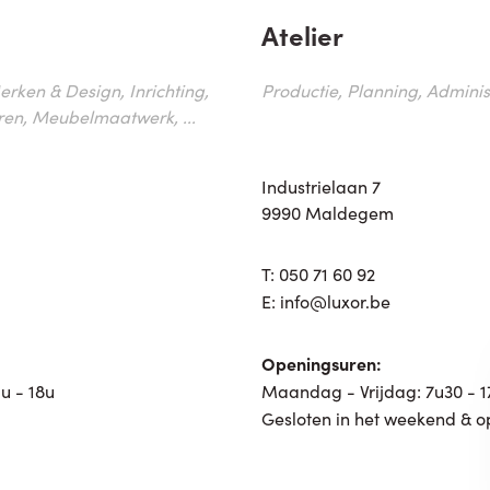
Atelier
erken & Design, Inrichting,
Productie, Planning, Administr
ren, Meubelmaatwerk, ...
Industrielaan 7
9990 Maldegem
T:
050 71 60 92
E:
info@luxor.be
Openingsuren:
u - 18u
Maandag - Vrijdag: 7u30 - 
Gesloten in het weekend & o