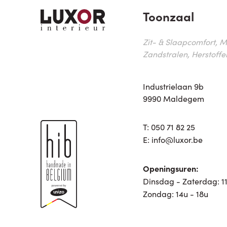
Toonzaal
Zit- & Slaapcomfort, M
Zandstralen, Herstoffe
Industrielaan 9b
9990 Maldegem
T:
050 71 82 25
E:
info@luxor.be
Openingsuren:
Dinsdag - Zaterdag: 11
Zondag: 14u - 18u