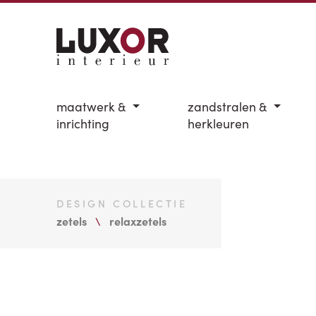
maatwerk &
zandstralen &
inrichting
herkleuren
DESIGN COLLECTIE
zetels
relaxzetels