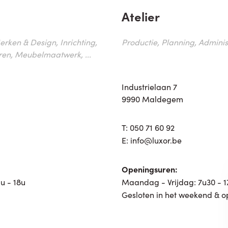
Atelier
erken & Design, Inrichting,
Productie, Planning, Administr
ren, Meubelmaatwerk, ...
Industrielaan 7
9990 Maldegem
T:
050 71 60 92
E:
info@luxor.be
Openingsuren:
u - 18u
Maandag - Vrijdag: 7u30 - 
Gesloten in het weekend & o