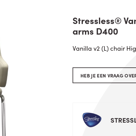
Stressless® Van
arms D400
Vanilla v2 (L) chair 
HEB JE EEN VRAAG OVER
STRESS