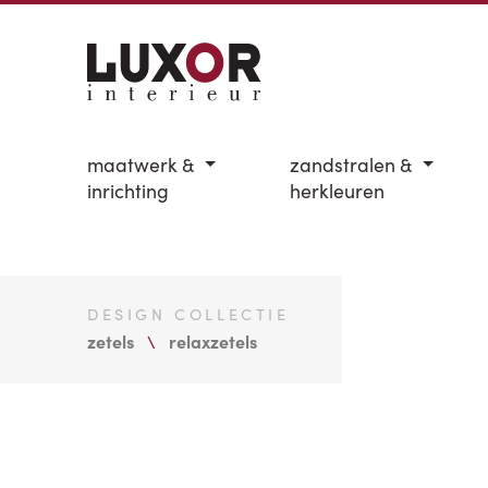
maatwerk &
zandstralen &
inrichting
herkleuren
DESIGN COLLECTIE
zetels
relaxzetels