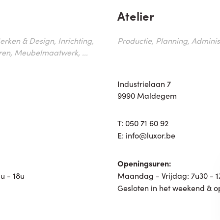
Atelier
erken & Design, Inrichting,
Productie, Planning, Administr
ren, Meubelmaatwerk, ...
Industrielaan 7
9990 Maldegem
T:
050 71 60 92
E:
info@luxor.be
Openingsuren:
u - 18u
Maandag - Vrijdag: 7u30 - 
Gesloten in het weekend & o