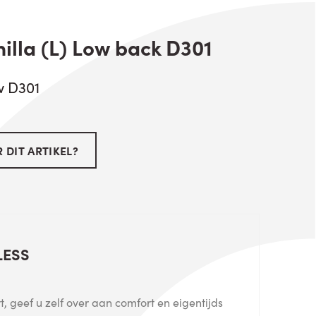
illa (L) Low back D301
ow D301
 DIT ARTIKEL?
LESS
, geef u zelf over aan comfort en eigentijds