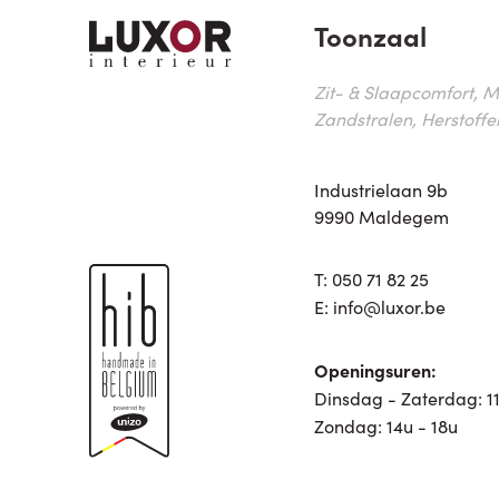
Toonzaal
Zit- & Slaapcomfort, M
Zandstralen, Herstoffe
Industrielaan 9b
9990 Maldegem
T:
050 71 82 25
E:
info@luxor.be
Openingsuren:
Dinsdag - Zaterdag: 11
Zondag: 14u - 18u