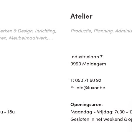
Atelier
erken & Design, Inrichting,
Productie, Planning, Administr
ren, Meubelmaatwerk, ...
Industrielaan 7
9990 Maldegem
T:
050 71 60 92
E:
info@luxor.be
Openingsuren:
u - 18u
Maandag - Vrijdag: 7u30 - 
Gesloten in het weekend & o