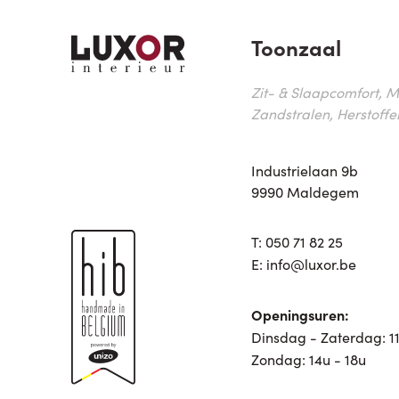
Toonzaal
Zit- & Slaapcomfort, M
Zandstralen, Herstoffe
Industrielaan 9b
9990 Maldegem
T:
050 71 82 25
E:
info@luxor.be
Openingsuren:
Dinsdag - Zaterdag: 11
Zondag: 14u - 18u