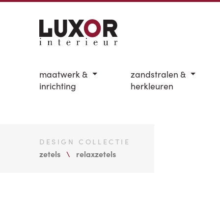
maatwerk &
zandstralen &
inrichting
herkleuren
DESIGN COLLECTIE
zetels
relaxzetels