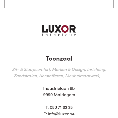
Toonzaal
Zit- & Slaapcomfort, Merken & Design, Inrichting,
Zandstralen, Herstofferen, Meubelmaatwerk, ...
Industrielaan 9b
9990 Maldegem
T:
050 71 82 25
E:
info@luxor.be