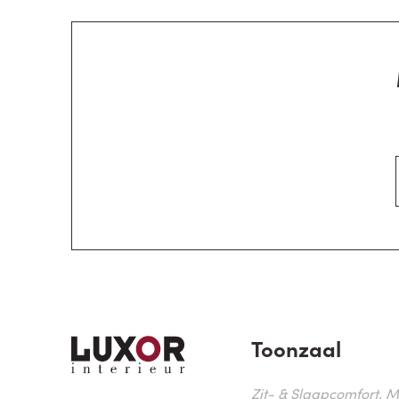
Toonzaal
Zit- & Slaapcomfort, M