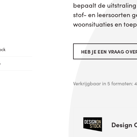
bepaalt de uitstralin
stof- en leersoorten 
woonsituaties en toe
ock
HEB JE EEN VRAAG OVER
é
Verkrijgbaar in 5 formaten:
Design 