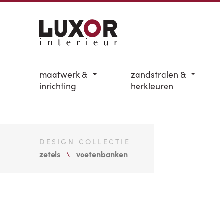
maatwerk &
zandstralen &
inrichting
herkleuren
DESIGN COLLECTIE
zetels
voetenbanken