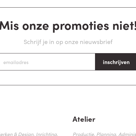
Mis onze promoties niet
Schrijf je in op onze nieuwsbrief
inschrijven
Atelier
erken & Design, Inrichting,
Productie, Planning, Administr