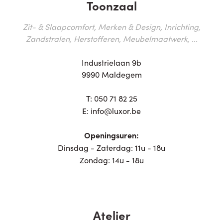
Toonzaal
Zit- & Slaapcomfort, Merken & Design, Inrichting,
Zandstralen, Herstofferen, Meubelmaatwerk, ...
Industrielaan 9b
9990 Maldegem
T:
050 71 82 25
E:
info@luxor.be
Openingsuren:
Dinsdag - Zaterdag: 11u - 18u
Zondag: 14u - 18u
Atelier