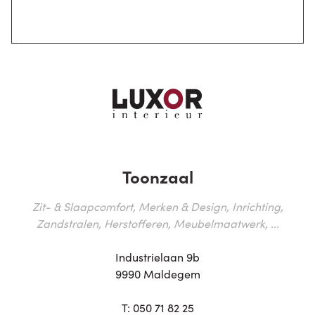
Toonzaal
Zit- & Slaapcomfort, Merken & Design, Inrichting,
Zandstralen, Herstofferen, Meubelmaatwerk, ...
Industrielaan 9b
9990 Maldegem
T:
050 71 82 25