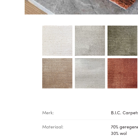
Merk:
B.I.C. Carpet
Materiaal:
70% geregene
30% wol