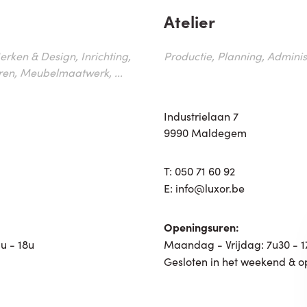
Atelier
erken & Design, Inrichting,
Productie, Planning, Administr
ren, Meubelmaatwerk, ...
Industrielaan 7
9990 Maldegem
T:
050 71 60 92
E:
info@luxor.be
Openingsuren:
u - 18u
Maandag - Vrijdag: 7u30 - 
Gesloten in het weekend & o