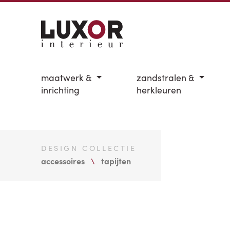
maatwerk &
zandstralen &
inrichting
herkleuren
DESIGN COLLECTIE
accessoires
tapijten