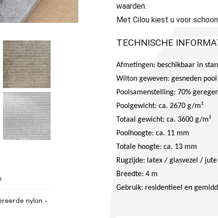
waarden.
Met Cilou kiest u voor schoonh
TECHNISCHE INFORMA
Afmetingen: beschikbaar in st
Wilton geweven: gesneden pool
Poolsamenstelling: 70% geregen
Poolgewicht: ca. 2670 g/m²
Totaal gewicht: ca. 3600 g/m²
Poolhoogte: ca. 11 mm
Totale hoogte: ca. 13 mm
Rugzijde: latex / glasvezel / jute
Breedte: 4 m
s
Gebruik: residentieel en gemidd
reerde nylon -