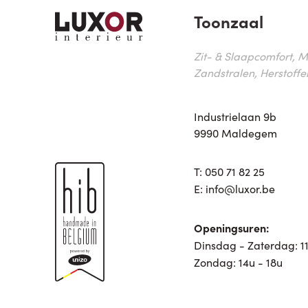
Toonzaal
Zit- & Slaapcomfort, M
Zandstralen, Herstoffe
Industrielaan 9b
9990 Maldegem
T:
050 71 82 25
E:
info@luxor.be
Openingsuren:
Dinsdag - Zaterdag: 11
Zondag: 14u - 18u