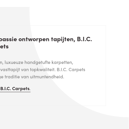
assie ontworpen tapijten, B.I.C.
ets
en, luxueuze handgetufte karpetten,
asttapijt van topkwaliteit. B.I.C. Carpets
ge traditie van uitmuntendheid.
n
B.I.C. Carpets
.