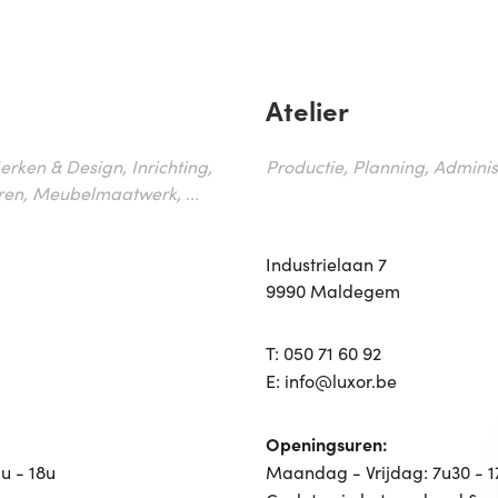
Atelier
erken & Design, Inrichting,
Productie, Planning, Administr
ren, Meubelmaatwerk, ...
Industrielaan 7
9990 Maldegem
T:
050 71 60 92
E:
info@luxor.be
Openingsuren:
u - 18u
Maandag - Vrijdag: 7u30 - 