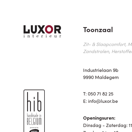
Toonzaal
Zit- & Slaapcomfort, M
Zandstralen, Herstoffe
Industrielaan 9b
9990 Maldegem
T:
050 71 82 25
E:
info@luxor.be
Openingsuren:
Dinsdag - Zaterdag: 11