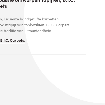
ets
en, luxueuze handgetufte karpetten,
asttapijt van topkwaliteit. B.I.C. Carpets
ge traditie van uitmuntendheid.
n
B.I.C. Carpets
.