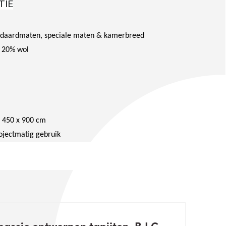
TIE
andaardmaten, speciale maten & kamerbreed
- 20% wol
 450 x 900 cm
rojectmatig gebruik
assie ontworpen tapijten, B.I.C.