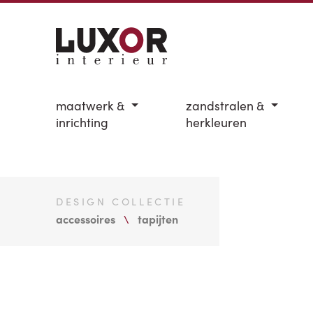
maatwerk &
zandstralen &
inrichting
herkleuren
DESIGN COLLECTIE
accessoires
tapijten