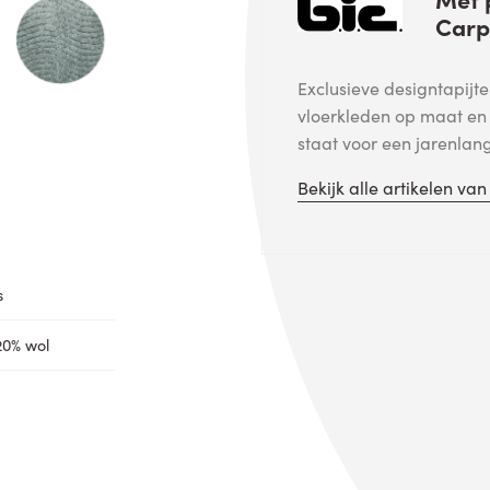
Carp
Exclusieve designtapijt
vloerkleden op maat en v
staat voor een jarenlan
Bekijk alle artikelen va
s
 20% wol