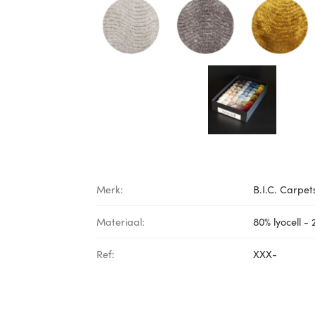
Merk:
B.I.C. Carpet
Materiaal:
80% lyocell -
Ref:
XXX-