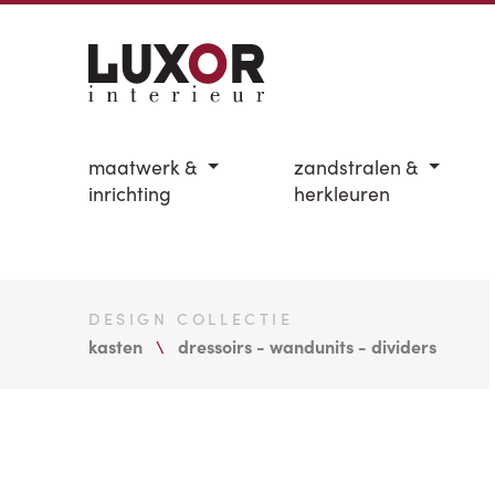
maatwerk &
zandstralen &
inrichting
herkleuren
DESIGN COLLECTIE
kasten
dressoirs - wandunits - dividers