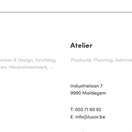
Atelier
erken & Design, Inrichting,
Productie, Planning, Administr
ren, Meubelmaatwerk, ...
Industrielaan 7
9990 Maldegem
T:
050 71 60 92
E:
info@luxor.be