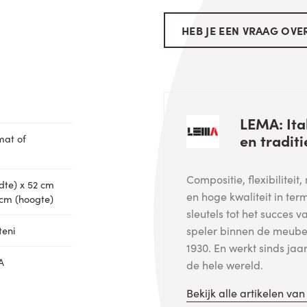
HEB JE EEN VRAAG OVER
LEMA: Ita
en traditi
mat of
Compositie, flexibiliteit
dte) x 52 cm
en hoge kwaliteit in ter
 cm (hoogte)
sleutels tot het succes 
speler binnen de meubel
teni
1930. En werkt sinds j
A
de hele wereld.
Bekijk alle artikelen va