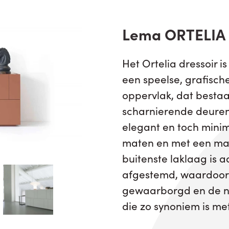
Lema ORTELIA 
Het Ortelia dressoir i
een speelse, grafische
oppervlak, dat bestaat
scharnierende deuren
elegant en toch minima
maten en met een mat
buitenste laklaag is 
afgestemd, waardoor d
gewaarborgd en de na
die zo synoniem is met