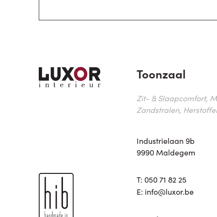
Toonzaal
Zit- & Slaapcomfort, M
Zandstralen, Herstoffe
Industrielaan 9b
9990 Maldegem
T:
050 71 82 25
E:
info@luxor.be