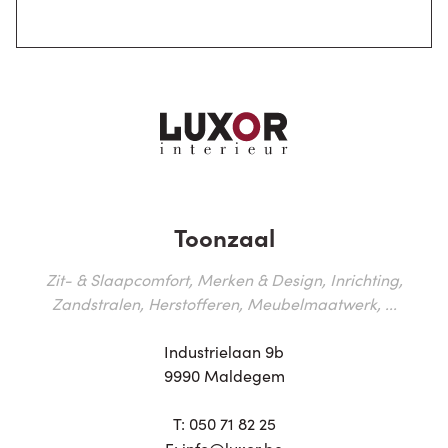
Toonzaal
Zit- & Slaapcomfort, Merken & Design, Inrichting,
Zandstralen, Herstofferen, Meubelmaatwerk, ...
Industrielaan 9b
9990 Maldegem
T:
050 71 82 25
E:
info@luxor.be