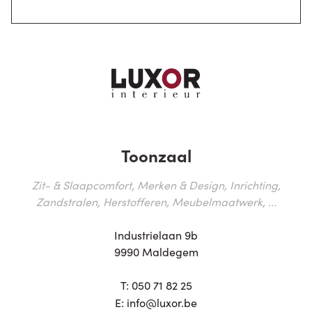
Toonzaal
Zit- & Slaapcomfort, Merken & Design, Inrichting,
Zandstralen, Herstofferen, Meubelmaatwerk, ...
Industrielaan 9b
9990 Maldegem
T:
050 71 82 25
E:
info@luxor.be