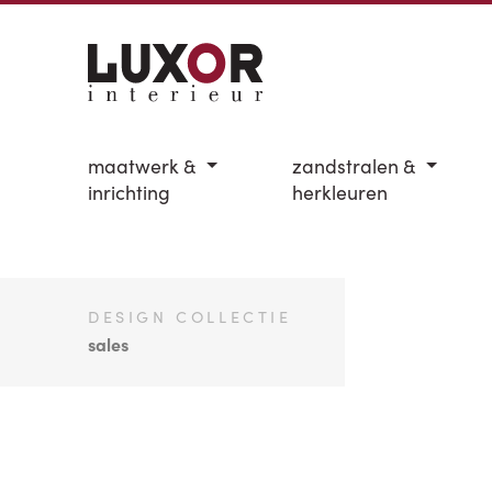
maatwerk &
zandstralen &
inrichting
herkleuren
DESIGN COLLECTIE
sales