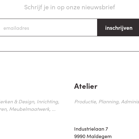
Schrijf je in op onze nieuwsbrief
inschrijven
Atelier
erken & Design, Inrichting,
Productie, Planning, Administr
ren, Meubelmaatwerk, ...
Industrielaan 7
9990 Maldegem