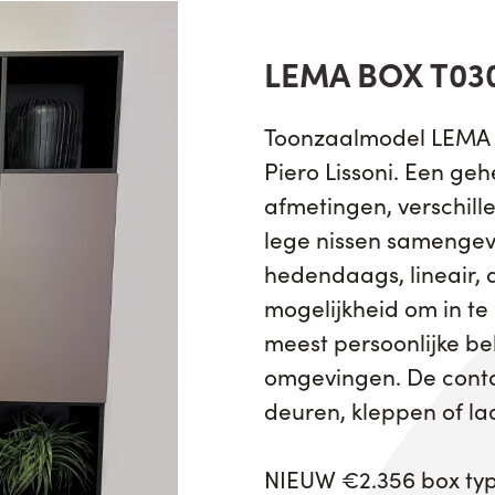
LEMA BOX T03
Toonzaalmodel LEMA 
Piero Lissoni. Een ge
afmetingen, verschill
lege nissen samengevo
hedendaags, lineair, 
mogelijkheid om in te
meest persoonlijke be
omgevingen. De contai
deuren, kleppen of la
NIEUW €2.356 box type