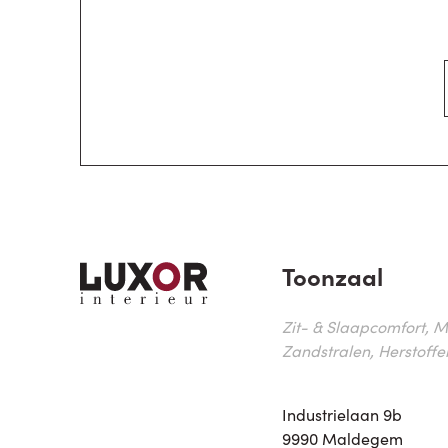
Toonzaal
Zit- & Slaapcomfort, M
Zandstralen, Herstoffe
Industrielaan 9b
9990 Maldegem