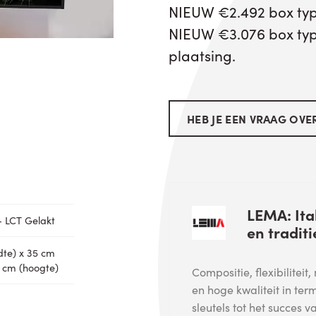
NIEUW €2.492 box typ
NIEUW €3.076 box type
plaatsing.
HEB JE EEN VRAAG OVER
LEMA: Ita
- LCT Gelakt
en traditi
dte) x 35 cm
0 cm (hoogte)
Compositie, flexibiliteit
en hoge kwaliteit in ter
sleutels tot het succes 