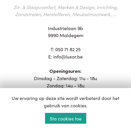
Zit- & Slaapcomfort, Merken & Design, Inrichting,
Zandstralen, Herstofferen, Meubelmaatwerk, ...
Industrielaan 9b
9990 Maldegem
T:
050 71 82 25
E:
info@luxor.be
Openingsuren:
Dinsdag - Zaterdag: 11u - 18u
Zondag: 14u - 18u
Uw ervaring op deze site wordt verbeterd door het
gebruik van cookies.
Atelier
Sta cookies toe
Productie, Planning, Administratie, ...