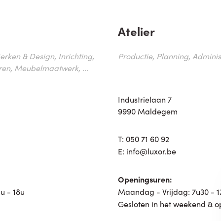
Atelier
erken & Design, Inrichting,
Productie, Planning, Administr
ren, Meubelmaatwerk, ...
Industrielaan 7
9990 Maldegem
T:
050 71 60 92
E:
info@luxor.be
Openingsuren:
u - 18u
Maandag - Vrijdag: 7u30 - 
Gesloten in het weekend & o