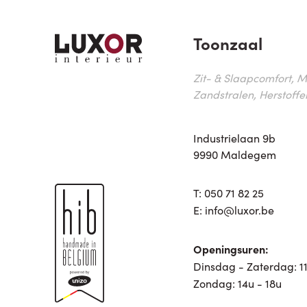
Toonzaal
Zit- & Slaapcomfort, M
Zandstralen, Herstoffe
Industrielaan 9b
9990 Maldegem
T:
050 71 82 25
E:
info@luxor.be
Openingsuren:
Dinsdag - Zaterdag: 11
Zondag: 14u - 18u