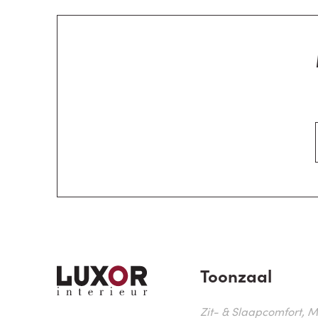
Toonzaal
Zit- & Slaapcomfort, M