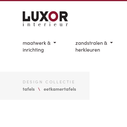
maatwerk &
zandstralen &
inrichting
herkleuren
DESIGN COLLECTIE
tafels
eetkamertafels