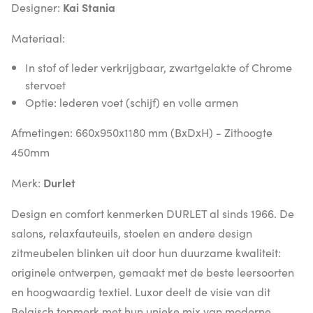
Designer:
Kai Stania
Materiaal:
In stof of leder verkrijgbaar, zwartgelakte of Chrome
stervoet
Optie: lederen voet (schijf) en volle armen
Afmetingen: 660x950x1180 mm (BxDxH) - Zithoogte
450mm
Merk:
Durlet
Design en comfort kenmerken DURLET al sinds 1966. De
salons, relaxfauteuils, stoelen en andere design
zitmeubelen blinken uit door hun duurzame kwaliteit:
originele ontwerpen, gemaakt met de beste leersoorten
en hoogwaardig textiel. Luxor deelt de visie van dit
Belgisch topmerk met hun unieke mix van moderne