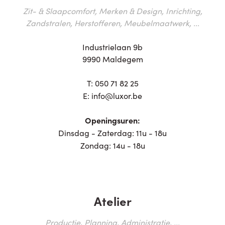
Zit- & Slaapcomfort, Merken & Design, Inrichting,
Zandstralen, Herstofferen, Meubelmaatwerk, ...
Industrielaan 9b
9990 Maldegem
T:
050 71 82 25
E:
info@luxor.be
Openingsuren:
Dinsdag - Zaterdag: 11u - 18u
Zondag: 14u - 18u
Atelier
Productie, Planning, Administratie, ...