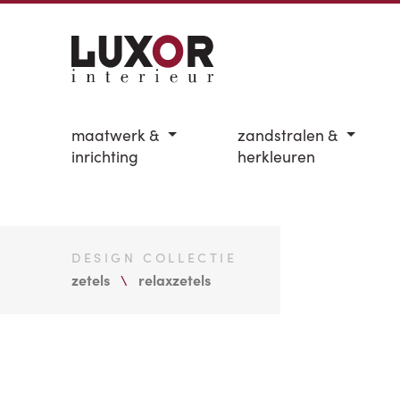
maatwerk &
zandstralen &
inrichting
herkleuren
DESIGN COLLECTIE
zetels
relaxzetels