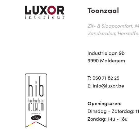
Toonzaal
Zit- & Slaapcomfort, M
Zandstralen, Herstoffe
Industrielaan 9b
9990 Maldegem
T:
050 71 82 25
E:
info@luxor.be
Openingsuren:
Dinsdag - Zaterdag: 11
Zondag: 14u - 18u