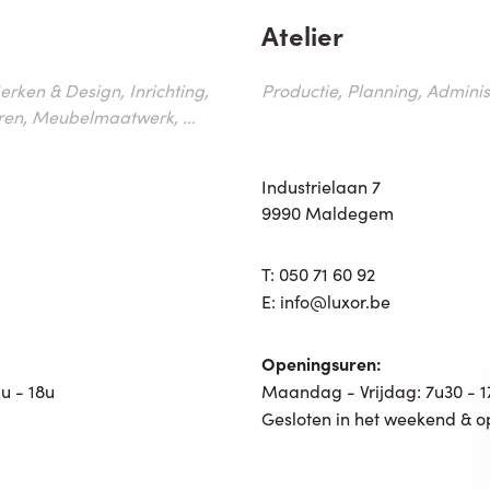
Atelier
erken & Design, Inrichting,
Productie, Planning, Administr
ren, Meubelmaatwerk, ...
Industrielaan 7
9990 Maldegem
T:
050 71 60 92
E:
info@luxor.be
Openingsuren:
u - 18u
Maandag - Vrijdag: 7u30 - 
Gesloten in het weekend & o