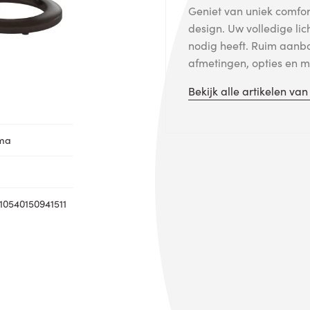
Geniet van uniek comfort
design. Uw volledige lic
nodig heeft. Ruim aanb
afmetingen, opties en me
Bekijk alle artikelen va
oma
0540150941511