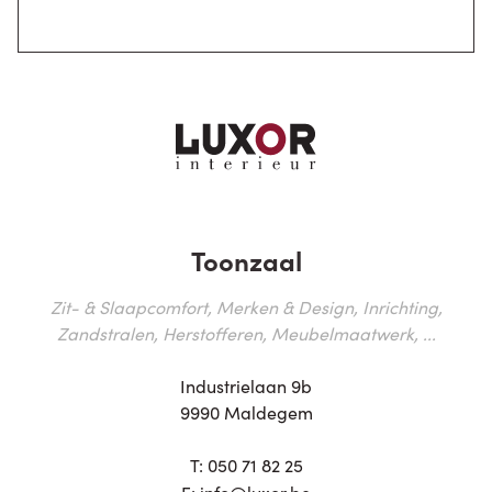
Toonzaal
Zit- & Slaapcomfort, Merken & Design, Inrichting,
Zandstralen, Herstofferen, Meubelmaatwerk, ...
Industrielaan 9b
9990 Maldegem
T:
050 71 82 25
E:
info@luxor.be