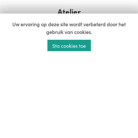
Atelier
Uw ervaring op deze site wordt verbeterd door het
Productie, Planning, Administratie, ...
gebruik van cookies.
Industrielaan 7
Sta cookies toe
9990 Maldegem
T:
050 71 60 92
E:
info@luxor.be
Openingsuren:
Maandag - Vrijdag: 7u30 - 17u30
Gesloten in het weekend & op feestdagen.