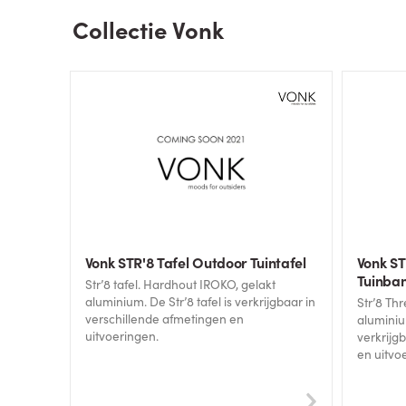
Collectie Vonk
Vonk STR'8 Tafel Outdoor Tuintafel
Vonk S
Tuinba
Str’8 tafel. Hardhout IROKO, gelakt
aluminium. De Str’8 tafel is verkrijgbaar in
Str’8 Three bank. Ha
verschillende afmetingen en
aluminium. De Str’8 Three
uitvoeringen.
verkrijg
en uitvo