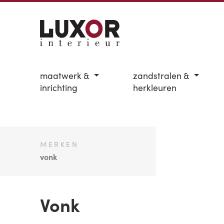
maatwerk &
zandstralen &
inrichting
herkleuren
MERKEN
vonk
Vonk