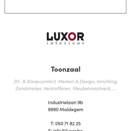
Toonzaal
Zit- & Slaapcomfort, Merken & Design, Inrichting,
Zandstralen, Herstofferen, Meubelmaatwerk, ...
Industrielaan 9b
9990 Maldegem
T:
050 71 82 25
E:
info@luxor.be