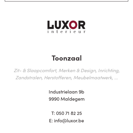
Toonzaal
Zit- & Slaapcomfort, Merken & Design, Inrichting,
Zandstralen, Herstofferen, Meubelmaatwerk, ...
Industrielaan 9b
9990 Maldegem
T:
050 71 82 25
E:
info@luxor.be