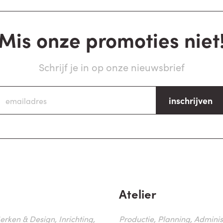
Mis onze promoties niet
Schrijf je in op onze nieuwsbrief
inschrijven
Atelier
erken & Design, Inrichting,
Productie, Planning, Administr