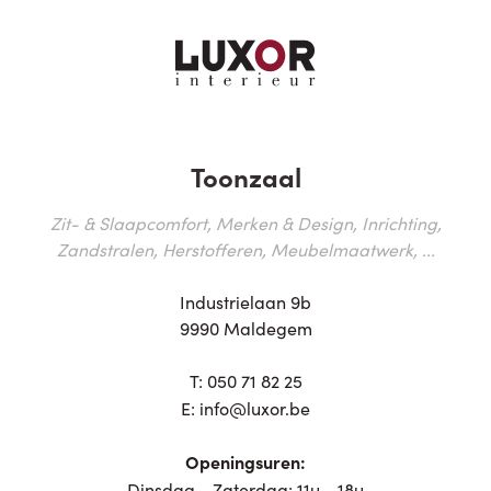
Toonzaal
Zit- & Slaapcomfort, Merken & Design, Inrichting,
Zandstralen, Herstofferen, Meubelmaatwerk, ...
Industrielaan 9b
9990 Maldegem
T:
050 71 82 25
E:
info@luxor.be
Openingsuren:
Dinsdag - Zaterdag: 11u - 18u