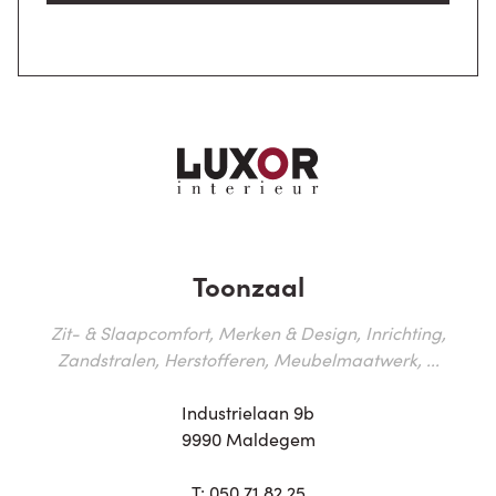
Toonzaal
Zit- & Slaapcomfort, Merken & Design, Inrichting,
Zandstralen, Herstofferen, Meubelmaatwerk, ...
Industrielaan 9b
9990 Maldegem
T:
050 71 82 25