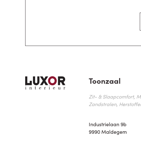
Toonzaal
Zit- & Slaapcomfort, M
Zandstralen, Herstoffe
Industrielaan 9b
9990 Maldegem