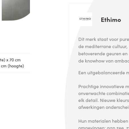
Ethimo
Dit merk staat voor pur
de mediterrane cultuur, 
betoverende geuren en
te) x 70 cm
de knowhow van ambach
6 cm (hoogte)
Een uitgebalanceerde mix
Prachtige innovatieve ma
onverwachte combinatie
elk detail. Nieuwe kle
afwerkingen onderscheid
Hun materialen hebben s
omgevingen: aan zee, z