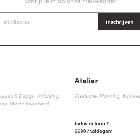
Schrijf je in op onze nieuwsbrief
inschrijven
Atelier
erken & Design, Inrichting,
Productie, Planning, Administr
ren, Meubelmaatwerk, ...
Industrielaan 7
9990 Maldegem