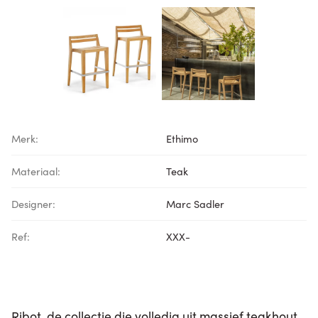
Merk:
Ethimo
Materiaal:
Teak
Designer:
Marc Sadler
Ref:
XXX-
Ribot, de collectie die volledig uit massief teakhout