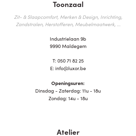
Toonzaal
Zit- & Slaapcomfort, Merken & Design, Inrichting,
Zandstralen, Herstofferen, Meubelmaatwerk, ...
Industrielaan 9b
9990 Maldegem
T:
050 71 82 25
E:
info@luxor.be
Openingsuren:
Dinsdag - Zaterdag: 11u - 18u
Zondag: 14u - 18u
Atelier