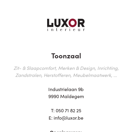
Toonzaal
Zit- & Slaapcomfort, Merken & Design, Inrichting,
Zandstralen, Herstofferen, Meubelmaatwerk, ...
Industrielaan 9b
9990 Maldegem
T:
050 71 82 25
E:
info@luxor.be
Openingsuren: